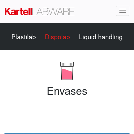
Toggl
naviga
Plastilab
Dispolab
Liquid handling
Envases