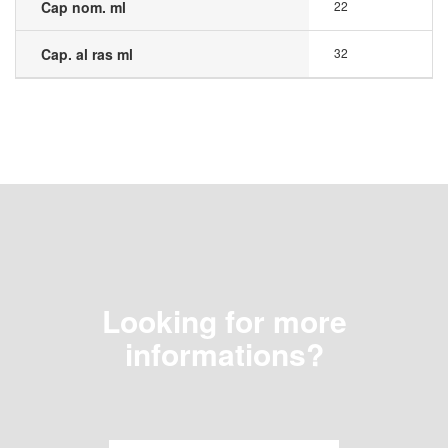
Cap nom. ml
22
Cap. al ras ml
32
Looking for more
informations?