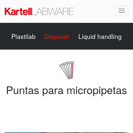
Toggl
naviga
Plastilab
Dispolab
Liquid handling
Puntas para micropipetas