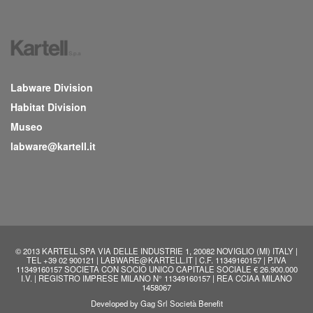
Labware Division
Habitat Division
Museo
labware@kartell.it
© 2013 KARTELL SPA VIA DELLE INDUSTRIE 1, 20082 NOVIGLIO (MI) ITALY |
TEL +39 02 900121 | LABWARE@KARTELL.IT | C.F. 11349160157 | P.IVA
11349160157 SOCIETA CON SOCIO UNICO CAPITALE SOCIALE € 26.900.000
I.V. | REGISTRO IMPRESE MILANO N° 11349160157 | REA CCIAA MILANO
1458067
Developed by
Gag Srl Società Benefit