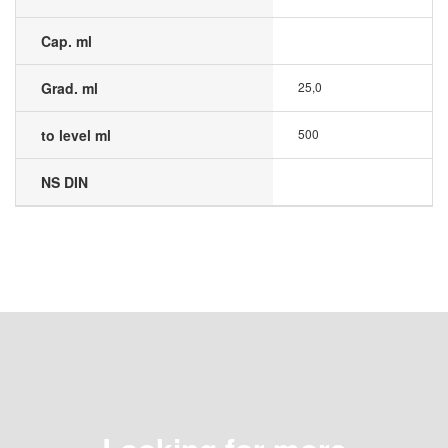
Cap. ml
Grad. ml
25,0
to level ml
500
NS DIN