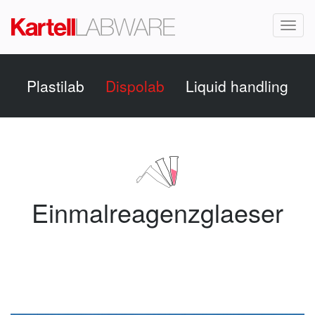
Toggl
naviga
Plastilab
Dispolab
Liquid handling
Einmalreagenzglaeser