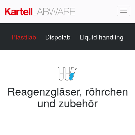
Toggl
naviga
Plastilab
Dispolab
Liquid handling
Reagenzgläser, röhrchen
und zubehör