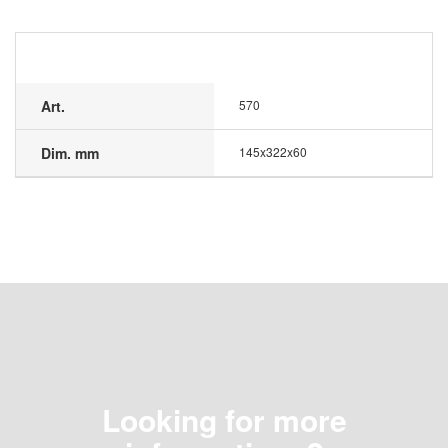
Art.
570
Dim. mm
145x322x60
Looking for more