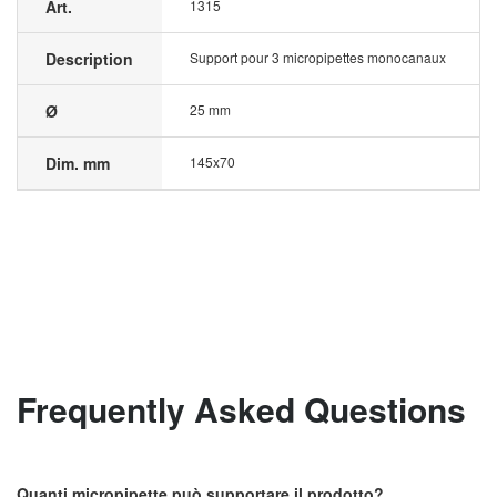
Art.
1315
Description
Support pour 3 micropipettes monocanaux
Ø
25 mm
Dim. mm
145x70
Frequently Asked Questions
Quanti micropipette può supportare il prodotto?