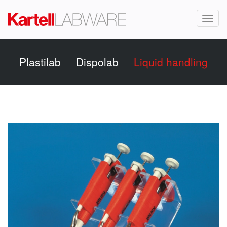
Toggl
naviga
Plastilab
Dispolab
Liquid handling