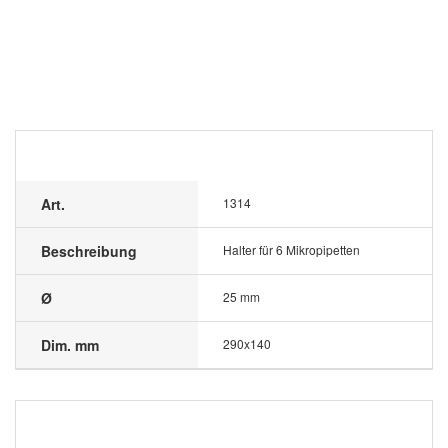
Art.
1314
Beschreibung
Halter für 6 Mikropipetten
Ø
25 mm
Dim. mm
290x140