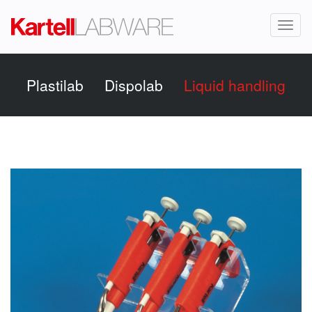
Toggl
naviga
Plastilab
Dispolab
Liquid handling