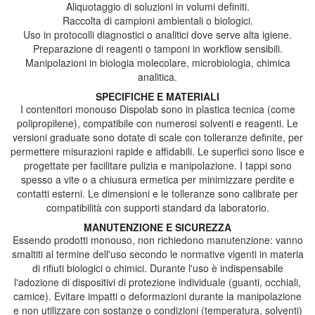
Aliquotaggio di soluzioni in volumi definiti.
Raccolta di campioni ambientali o biologici.
Uso in protocolli diagnostici o analitici dove serve alta igiene.
Preparazione di reagenti o tamponi in workflow sensibili.
Manipolazioni in biologia molecolare, microbiologia, chimica
analitica.
SPECIFICHE E MATERIALI
I contenitori monouso Dispolab sono in plastica tecnica (come
polipropilene), compatibile con numerosi solventi e reagenti. Le
versioni graduate sono dotate di scale con tolleranze definite, per
permettere misurazioni rapide e affidabili. Le superfici sono lisce e
progettate per facilitare pulizia e manipolazione. I tappi sono
spesso a vite o a chiusura ermetica per minimizzare perdite e
contatti esterni. Le dimensioni e le tolleranze sono calibrate per
compatibilità con supporti standard da laboratorio.
MANUTENZIONE E SICUREZZA
Essendo prodotti monouso, non richiedono manutenzione: vanno
smaltiti al termine dell'uso secondo le normative vigenti in materia
di rifiuti biologici o chimici. Durante l'uso è indispensabile
l'adozione di dispositivi di protezione individuale (guanti, occhiali,
camice). Evitare impatti o deformazioni durante la manipolazione
e non utilizzare con sostanze o condizioni (temperatura, solventi)