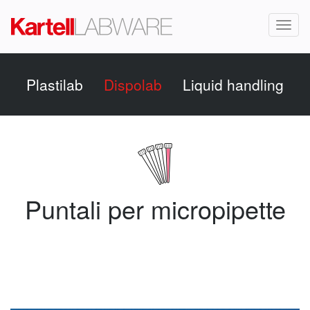
Toggl
naviga
Plastilab
Dispolab
Liquid handling
Puntali per micropipette