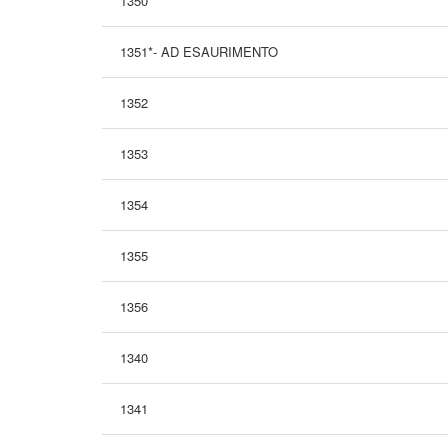
1350
1351*- AD ESAURIMENTO
1352
1353
1354
1355
1356
1340
1341