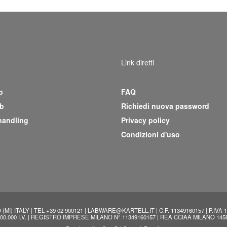
Link diretti
b
FAQ
b
Richiedi nuova password
handling
Privacy policy
Condizioni d'uso
(MI) ITALY | TEL +39 02 900121 | LABWARE@KARTELL.IT | C.F. 11349160157 | P.
900.000 I.V. | REGISTRO IMPRESE MILANO N° 11349160157 | REA CCIAA MILANO 145