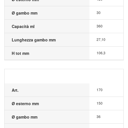
Ø gambo mm
30
Capacità ml
360
Lunghezza gambo mm
27,10
H tot mm
106,3
Art.
170
Ø esterno mm
150
Ø gambo mm
36