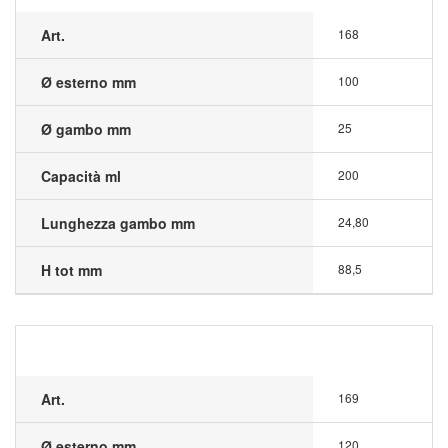
Art.
168
Ø esterno mm
100
Ø gambo mm
25
Capacità ml
200
Lunghezza gambo mm
24,80
H tot mm
88,5
Art.
169
Ø esterno mm
120