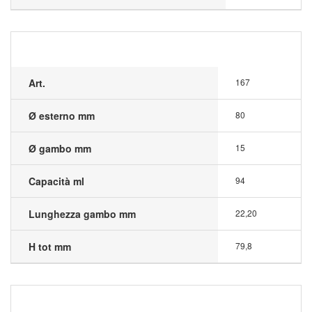
Art.
167
Ø esterno mm
80
Ø gambo mm
15
Capacità ml
94
Lunghezza gambo mm
22,20
H tot mm
79,8